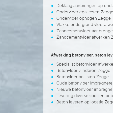
Deklaag aanbrengen op onde
Ondervloer egaliseren Zegg
Ondervloer ophogen Zegge
Vlakke ondergrond vloerafw
Zandcementvloer aanbreng
Zandcementvloer afwerken 
Afwerking betonvloer, beton le
Specialist betonvloer afwer
Betonvloer vlinderen Zegge
Betonvloer polijsten Zegge
Oude betonvloer impregner
Nieuwe betonvloer impregn
Levering diverse soorten be
Beton leveren op locatie Ze