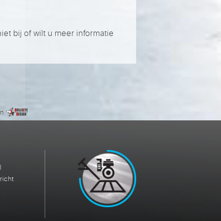
t bij of wilt u meer informatie
gn
l
richt