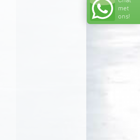
met
ons!