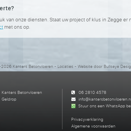
ferte?
van onze diensten. Staat uw project of klus in Zegge er nie
ct
met ons op.
2026 Kanters Betonvloeren
-
Locaties
- Website door
Bullseye Desi
Kanters Betonvloeren
06 2810 4578
Geldrop
info@kantersbetonvloeren.n
Stuur ons een WhatsApp be
Privacyverklaring
Algemene voorwaarden