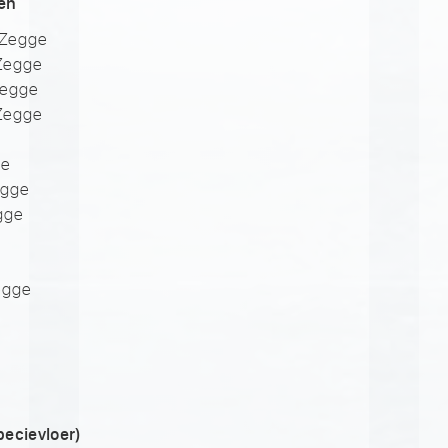
ren
 Zegge
 Zegge
 Zegge
 Zegge
ge
egge
gge
egge
ecievloer)