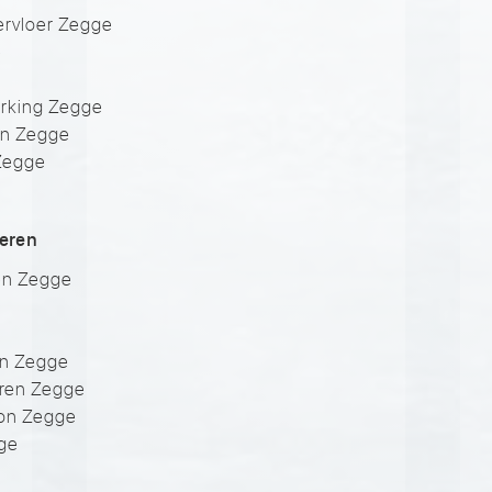
rvloer Zegge
e
erking Zegge
en Zegge
Zegge
veren
ken Zegge
en Zegge
eren Zegge
ton Zegge
gge