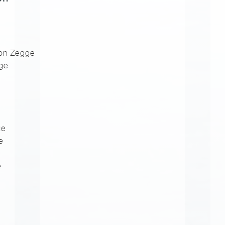
ton Zegge
ge
e
ge
e
e