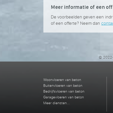
Meer informatie of een of
De voorbeelden geven een indruk 
of een offerte? Neem dan
conta
© 2022-
Woonvloeren van beton
Buitenvloeren van beton
Bedrijfsvloeren van beton
Garagevloeren van beton
Meer diensten...