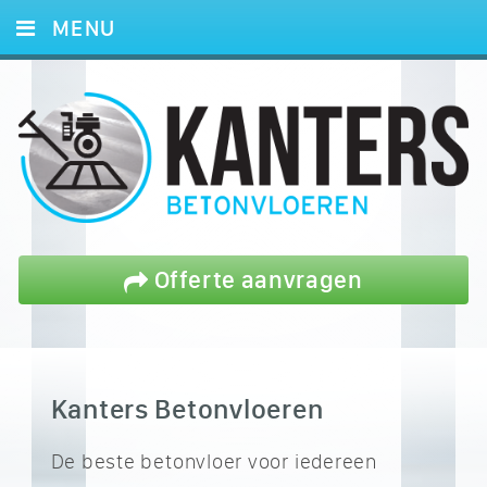
MENU
HOME
DIENSTEN
PROJECTEN
REFERENTIES
BLOG
Offerte aanvragen
OFFERTE
CONTACT
Kanters Betonvloeren
De beste betonvloer voor iedereen