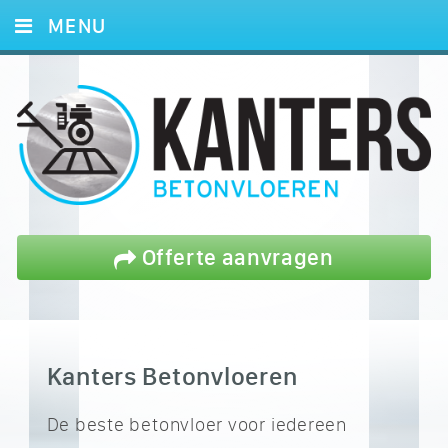
MENU
HOME
DIENSTEN
PROJECTEN
REFERENTIES
BLOG
Offerte aanvragen
OFFERTE
CONTACT
Kanters Betonvloeren
De beste betonvloer voor iedereen