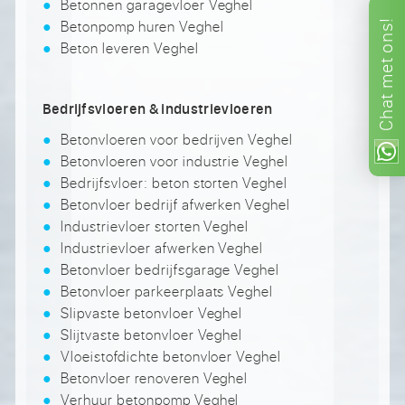
Betonnen garagevloer Veghel
Betonpomp huren Veghel
ons!
Beton leveren Veghel
met
Chat
Bedrijfsvloeren & industrievloeren
Betonvloeren voor bedrijven Veghel
Betonvloeren voor industrie Veghel
Bedrijfsvloer: beton storten Veghel
Betonvloer bedrijf afwerken Veghel
Industrievloer storten Veghel
Industrievloer afwerken Veghel
Betonvloer bedrijfsgarage Veghel
Betonvloer parkeerplaats Veghel
Slipvaste betonvloer Veghel
Slijtvaste betonvloer Veghel
Vloeistofdichte betonvloer Veghel
Betonvloer renoveren Veghel
Verhuur betonpomp Veghel