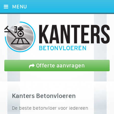
MENU
HOME
DIENSTEN
PROJECTEN
REFERENTIES
BLOG
Offerte aanvragen
OFFERTE
CONTACT
Kanters Betonvloeren
De beste betonvloer voor iedereen