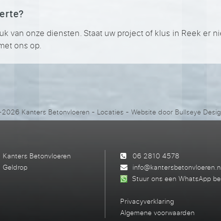
ferte?
van onze diensten. Staat uw project of klus in Reek er niet 
met ons op.
2026 Kanters Betonvloeren
-
Locaties
- Website door
Bullseye Desi
Kanters Betonvloeren
06 2810 4578
Geldrop
info@kantersbetonvloeren.n
Stuur ons een WhatsApp be
Privacyverklaring
Algemene voorwaarden