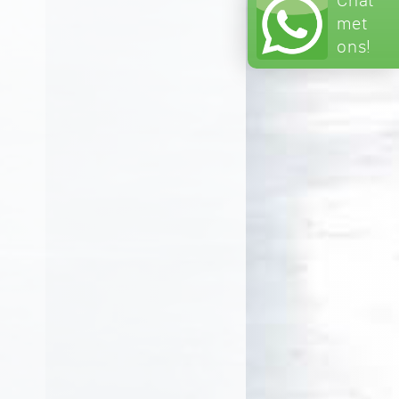
met
ons!