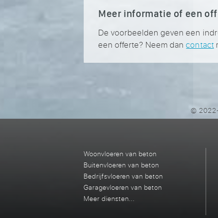
Meer informatie of een of
De voorbeelden geven een indruk 
een offerte? Neem dan
contact
© 2022-
Woonvloeren van beton
Buitenvloeren van beton
Bedrijfsvloeren van beton
Garagevloeren van beton
Meer diensten...