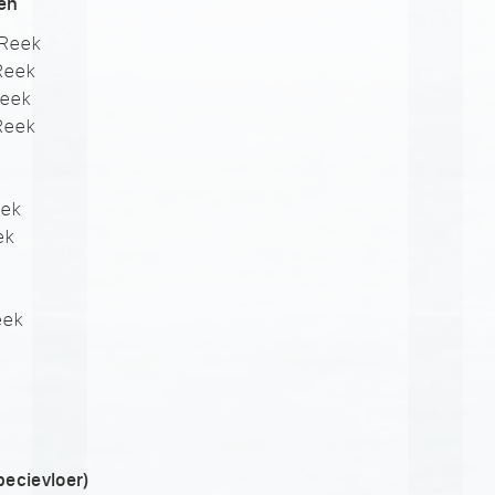
ren
 Reek
 Reek
Reek
 Reek
k
eek
ek
eek
ecievloer)