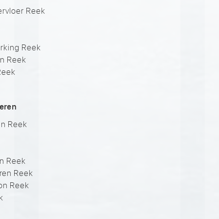
rvloer Reek
erking Reek
n Reek
Reek
veren
en Reek
en Reek
ren Reek
ton Reek
k