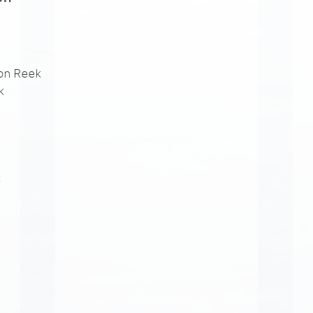
on Reek
k
k