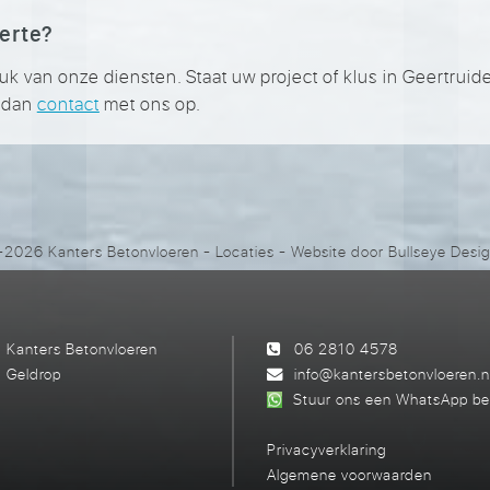
ferte?
van onze diensten. Staat uw project of klus in Geertruiden
m dan
contact
met ons op.
2026 Kanters Betonvloeren
-
Locaties
- Website door
Bullseye Desi
Kanters Betonvloeren
06 2810 4578
Geldrop
info@kantersbetonvloeren.n
Stuur ons een WhatsApp be
Privacyverklaring
Algemene voorwaarden