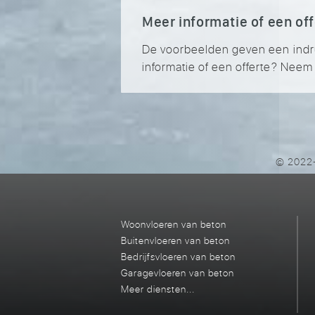
Meer informatie of een of
De voorbeelden geven een indruk 
informatie of een offerte? Nee
© 2022-
Woonvloeren van beton
Buitenvloeren van beton
Bedrijfsvloeren van beton
Garagevloeren van beton
Meer diensten...