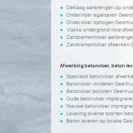
Deklaag aanbrengen op onde
Ondervloer egaliseren Geert
Ondervloer ophogen Geertr
Vlakke ondergrond vloerafwe
Zandcementvloer aanbrenge
Zandcementvloer afwerken G
Afwerking betonvloer, beton le
Specialist betonvloer afwer
Betonvloer vlinderen Geertr
Betonvloer polijsten Geertru
Oude betonvloer impregnere
Nieuwe betonvloer impregne
Levering diverse soorten be
Beton leveren op locatie Gee