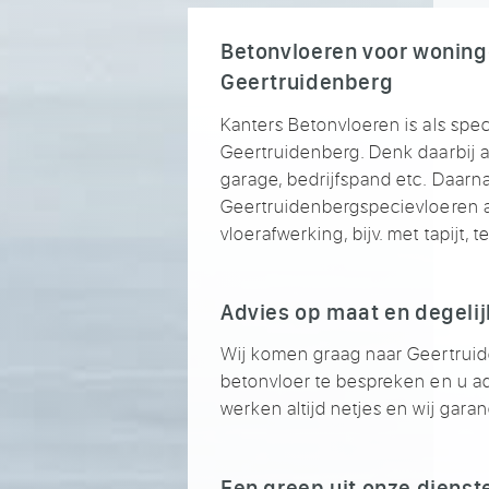
Betonvloeren voor woninge
Geertruidenberg
Kanters Betonvloeren is als speci
Geertruidenberg. Denk daarbij 
garage, bedrijfspand etc. Daarnaa
Geertruidenbergspecievloeren a
vloerafwerking, bijv. met tapijt, t
Advies op maat en degelij
Wij komen graag naar Geertrui
betonvloer te bespreken en u ad
werken altijd netjes en wij gar
Een greep uit onze dienst