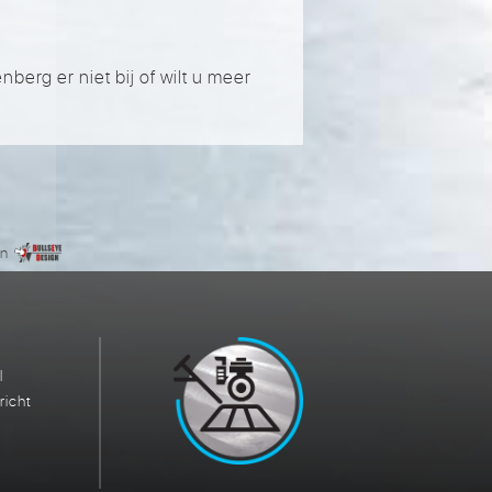
berg er niet bij of wilt u meer
gn
l
richt