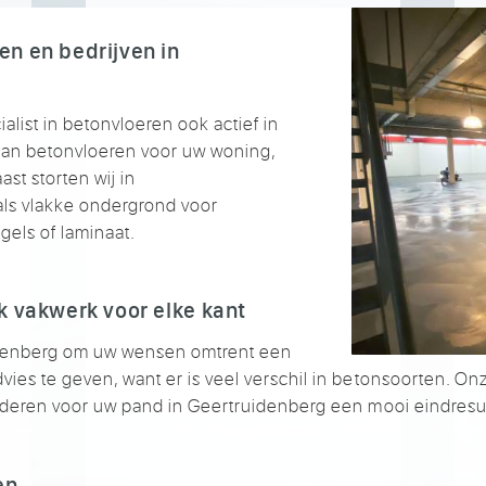
n en bedrijven in
alist in betonvloeren ook actief in
aan betonvloeren voor uw woning,
st storten wij in
ls vlakke ondergrond voor
egels of laminaat.
k vakwerk voor elke kant
denberg om uw wensen omtrent een
vies te geven, want er is veel verschil in betonsoorten. O
anderen voor uw pand in Geertruidenberg een mooi eindresul
en