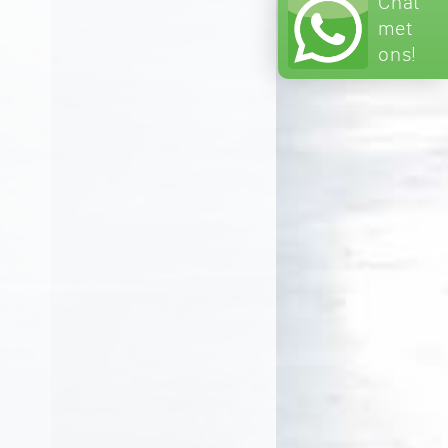
Chat
met
ons!