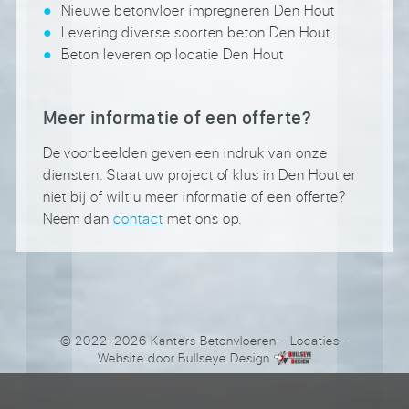
Nieuwe betonvloer impregneren Den Hout
Levering diverse soorten beton Den Hout
Beton leveren op locatie Den Hout
Meer informatie of een offerte?
De voorbeelden geven een indruk van onze
diensten. Staat uw project of klus in Den Hout er
niet bij of wilt u meer informatie of een offerte?
Neem dan
contact
met ons op.
© 2022-2026 Kanters Betonvloeren
-
Locaties
-
Website door
Bullseye Design