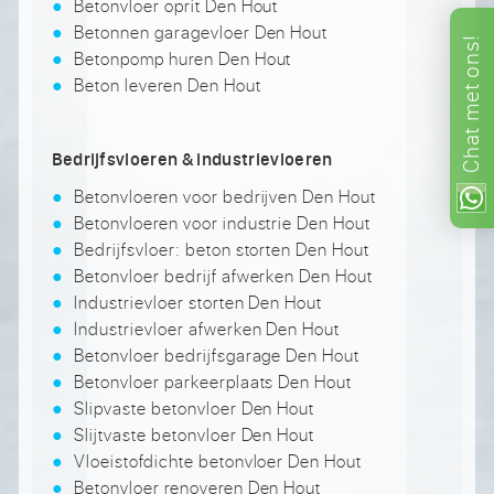
Betonvloer oprit Den Hout
Betonnen garagevloer Den Hout
ons!
Betonpomp huren Den Hout
Beton leveren Den Hout
met
Chat
Bedrijfsvloeren & industrievloeren
Betonvloeren voor bedrijven Den Hout
Betonvloeren voor industrie Den Hout
Bedrijfsvloer: beton storten Den Hout
Betonvloer bedrijf afwerken Den Hout
Industrievloer storten Den Hout
Industrievloer afwerken Den Hout
Betonvloer bedrijfsgarage Den Hout
Betonvloer parkeerplaats Den Hout
Slipvaste betonvloer Den Hout
Slijtvaste betonvloer Den Hout
Vloeistofdichte betonvloer Den Hout
Betonvloer renoveren Den Hout